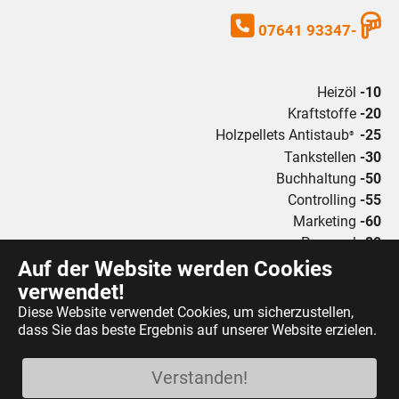
07641 93347-
Heizöl
-10
Kraftstoffe
-20
Holzpellets Antistaub
-25
®
Tankstellen
-30
Buchhaltung
-50
Controlling
-55
Marketing
-60
Personal
-80
Auf der Website werden Cookies
8:00 - 17:00 Uhr
verwendet!
Diese Website verwendet Cookies, um sicherzustellen,
dass Sie das beste Ergebnis auf unserer Website erzielen.
Facebook
Twitter
Google+
Xing
YouTube
Verstanden!
Kontakt
Impressum
Datenschutz